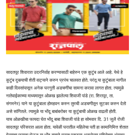
सादतपूर शिवारात उदरनिर्वाह करण्यासाठी बाहेरुन एक कुटुंब आले आहे. येथे हे
कुटुंब दुसर्‍याची शेती वाट्याने करुन प्रपंच चालवत होते. परंतू या कुटुंबाला मागील
काही दिवसांपासून अनेक घरगुती अडचणींचा सामना करावा लागत होता. त्यामुळे
नातेवाईकाच्या माध्यमातून ओळख झालेल्या शिवाजी पांडे (रा. शिरापूर, ता.
संगमनेर) याने या कुटुंबाला होमहवन करुन तुमची अडचणीतून सुटका करुन देतो
असे सांगितले. त्यामुळे या भोंदू बाबांबरोबर या कुटुंबाची ओळख वाढली होती.
याच ओळखीचा फायदा घेत भोंदू बाबा शिवाजी पांडे हा सोमवार दि. 31 जुलै रोजी
सादतपूर परिसरात आला होता. यावेळी घरातील महिलेचा पती हा कामानिमित्त शेतात
गेल्याचा फायदा घेऊन या भोंदू बाबाने घरात एकट्या असलेल्या महिलेच्या अंगावर