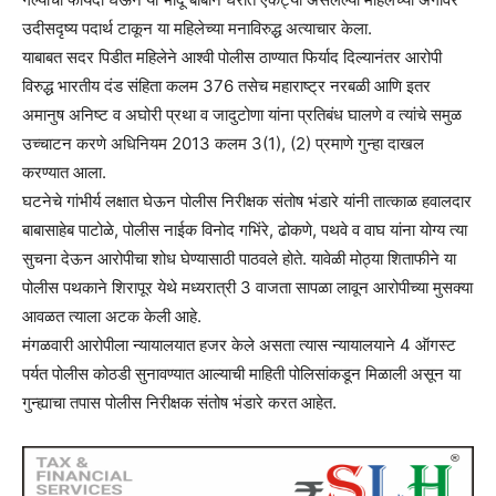
उदीसदृष्य पदार्थ टाकून या महिलेच्या मनाविरुद्ध अत्याचार केला.
याबाबत सदर पिडीत महिलेने आश्वी पोलीस ठाण्यात फिर्याद दिल्यानंतर आरोपी
विरुद्ध भारतीय दंड संहिता कलम 376 तसेच महाराष्ट्र नरबळी आणि इतर
अमानुष अनिष्ट व अघोरी प्रथा व जादुटोणा यांना प्रतिबंध घालणे व त्यांचे समुळ
उच्चाटन करणे अधिनियम 2013 कलम 3(1), (2) प्रमाणे गुन्हा दाखल
करण्यात आला.
घटनेचे गांभीर्य लक्षात घेऊन पोलीस निरीक्षक संतोष भंडारे यांनी तात्काळ हवालदार
बाबासाहेब पाटोळे, पोलीस नाईक विनोद गभिंरे, ढोकणे, पथवे व वाघ यांना योग्य त्या
सुचना देऊन आरोपीचा शोध घेण्यासाठी पाठवले होते. यावेळी मोठ्या शिताफीने या
पोलीस पथकाने शिरापूर येथे मध्यरात्री 3 वाजता सापळा लावून आरोपीच्या मुसक्या
आवळत त्याला अटक केली आहे.
मंगळवारी आरोपीला न्यायालयात हजर केले असता त्यास न्यायालयाने 4 ऑगस्ट
पर्यत पोलीस कोठडी सुनावण्यात आल्याची माहिती पोलिसांकडून मिळाली असून या
गुन्ह्याचा तपास पोलीस निरीक्षक संतोष भंडारे करत आहेत.