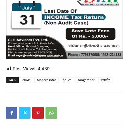
Post Views:
4,489
TAGS
akole
Maharashtra
police
sangamner
संगमनेर