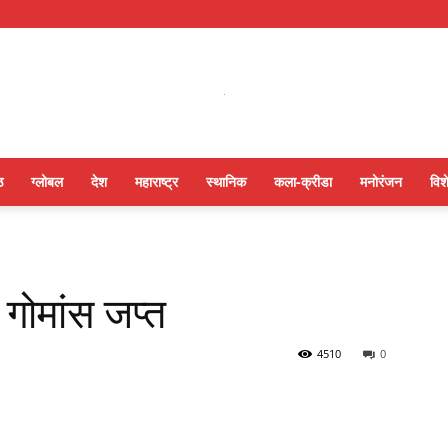
ठ
ग्लोबल
देश
महाराष्ट्र
स्थानिक
कला-क्रीडा
मनोरंजन
विश
गोमांस जप्त
4510
0