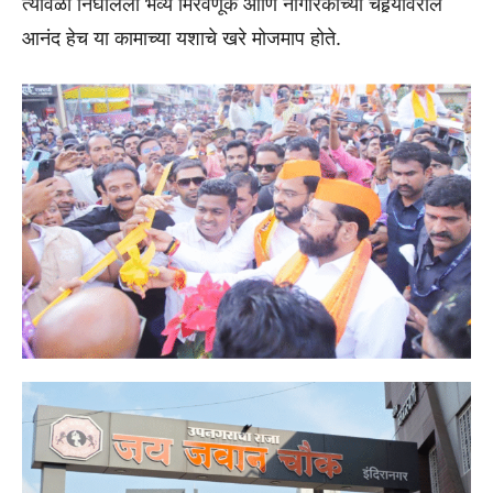
त्यावेळी निघालेली भव्य मिरवणूक आणि नागरिकांच्या चेहर्‍यावरील
आनंद हेच या कामाच्या यशाचे खरे मोजमाप होते.