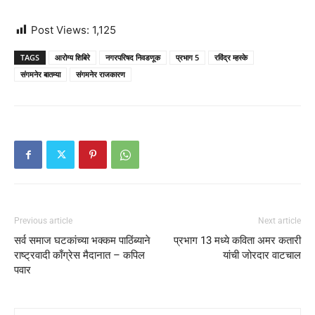
Post Views:
1,125
TAGS
आरोग्य शिबिरे
नगरपरिषद निवडणूक
प्रभाग 5
रविंद्र म्हस्के
संगमनेर बातम्या
संगमनेर राजकारण
Previous article
Next article
सर्व समाज घटकांच्या भक्कम पाठिंब्याने
प्रभाग 13 मध्ये कविता अमर कतारी
राष्ट्रवादी काँग्रेस मैदानात – कपिल
यांची जोरदार वाटचाल
पवार