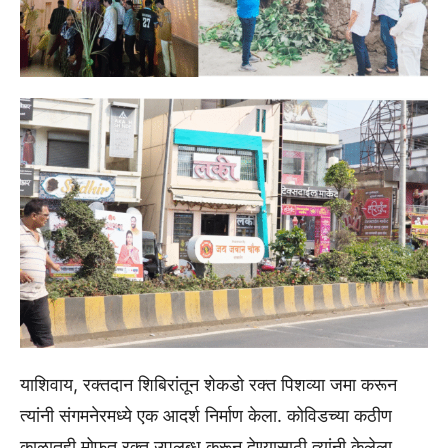
याशिवाय, रक्तदान शिबिरांतून शेकडो रक्त पिशव्या जमा करून
त्यांनी संगमनेरमध्ये एक आदर्श निर्माण केला. कोविडच्या कठीण
काळातही मोफत रक्त उपलब्ध करून देण्यासाठी त्यांनी केलेला