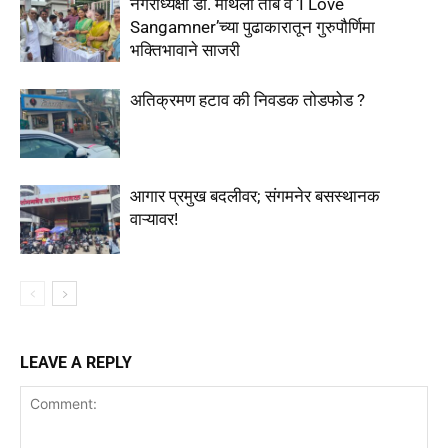
नगराध्यक्षा डॉ. मैथिली तांबे व ‘I Love
Sangamner’च्या पुढाकारातून गुरुपौर्णिमा
भक्तिभावाने साजरी
अतिक्रमण हटाव की निवडक तोडफोड ?
आगार प्रमुख बदलीवर; संगमनेर बसस्थानक
वाऱ्यावर!
LEAVE A REPLY