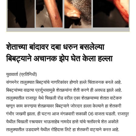
शेताच्या बांदावर दबा धरुन बसलेल्या
बिबट्याने अचानक झेप घेत केला हल्ला
युवावार्ता (प्रतिनिधी)
संगमनेर तालुक्यात बिबट्यांंचे नागरिकांवर होणारे हल्ले चिंताजनक बनले आहे.
बिबट्यांच्या वाढत्या प्रार्दुभावामुळे शेतकर्‍यांना शेेती करणे ही अवघड झाले आहे.
तालुक्यातील राजापूर येथे चिखली रोड वरील एका शेतकर्‍याच्या शेतात वाटेकरु
म्हणून काम करणार्‍या शेतकर्‍यावर बिबट्याने जोरदार हल्ला केल्याने हा शेतकरी
गंभीर जखमी झाला. ही घटना आज मंगळवारी सकाळी 06 वाजता घडली. राजापुर
येथील चिखली रस्त्यावर भाऊसाहेब नामदेव हासे यांचे फ्लॉवरचे शेत अकोले
तालुक्यातील उडदावणे येथील रोहिदास लिटे हा शेतकरी वाट्याने करत आहे.