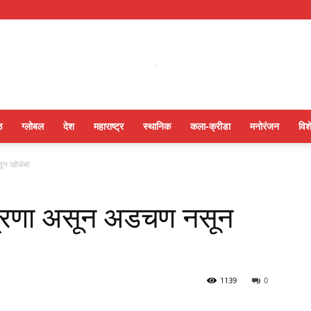
ठ
ग्लोबल
देश
महाराष्ट्र
स्थानिक
कला-क्रीडा
मनोरंजन
विश
ून खोळंबा
ंत्रणा असून अडचण नसून
1139
0