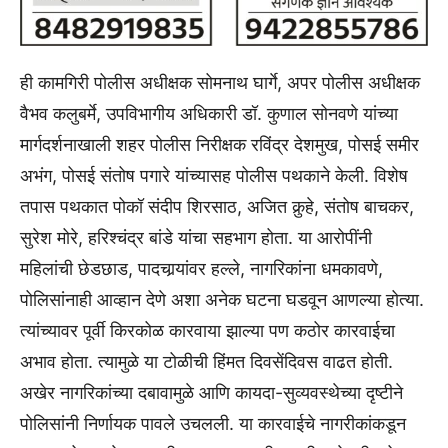
ही कामगिरी पोलीस अधीक्षक सोमनाथ घार्गे, अपर पोलीस अधीक्षक
वैभव कलुबर्मे, उपविभागीय अधिकारी डॉ. कुणाल सोनवणे यांच्या
मार्गदर्शनाखाली शहर पोलीस निरीक्षक रविंद्र देशमुख, पोसई समीर
अभंग, पोसई संतोष पगारे यांच्यासह पोलीस पथकाने केली. विशेष
तपास पथकात पोकॉ संदीप शिरसाठ, अजित कुर्‍हे, संतोष बाचकर,
सुरेश मोरे, हरिश्‍चंद्र बांडे यांचा सहभाग होता. या आरोपींनी
महिलांची छेडछाड, पादचार्‍यांवर हल्ले, नागरिकांना धमकावणे,
पोलिसांनाही आव्हान देणे अशा अनेक घटना घडवून आणल्या होत्या.
त्यांच्यावर पूर्वी किरकोळ कारवाया झाल्या पण कठोर कारवाईचा
अभाव होता. त्यामुळे या टोळीची हिंमत दिवसेंदिवस वाढत होती.
अखेर नागरिकांच्या दबावामुळे आणि कायदा-सुव्यवस्थेच्या दृष्टीने
पोलिसांनी निर्णायक पावले उचलली. या कारवाईचे नागरीकांकडून