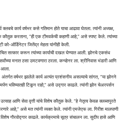
क्लबचे कार्य वर्षभर कसे गतिमान होते याचा आढावा घेतला. त्यांनी अध्यक्ष,
 कौतुक करताना, “ही एक टीमवर्कची कहाणी आहे,” असे स्पष्ट केले. त्यांच्या
ी को-ऑर्डिनेटर जितेंद्र मेहता यांनीही केली.
थोचित सत्कार करून त्यांच्या कार्याची दखल घेण्यात आली. झोनचे एकसंध
ा सर्वांच्या मनात ठसा उमटवणारा ठरला. कन्व्हेनर ला. श्रीनिवास भंडारी आणि
त आला.
तर्गत वर्षभर झालेले कार्य अत्यंत प्रशंसनीय असल्याचे सांगत, “या झोनने
पण भविष्यातही टिकून राहो,” असे उद्गार काढले. त्यांनी झोन चेअरपर्सन
्साह आणि सेवा वृत्ती यांचे विशेष कौतुक केले. “हे नेतृत्व केवळ क्लब्सपुरते
णारे आहे,” असे मत त्यांनी व्यक्त केले. त्यांनी एमजेएफ ला. गिरीश मालपाणी
विशेष गौरवोद्गार काढले. कार्यक्रमाचे सूत्र संचालन ला. सुदीप हासे आणि