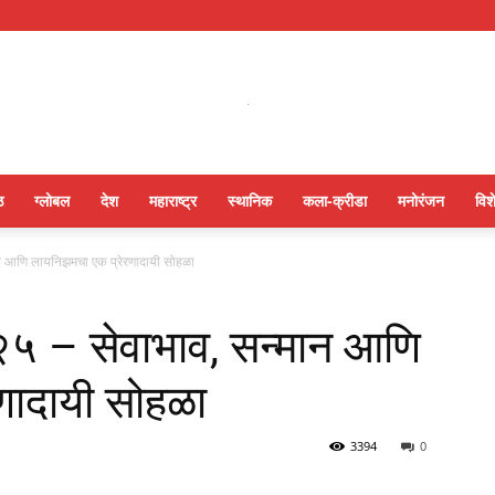
ठ
ग्लोबल
देश
महाराष्ट्र
स्थानिक
कला-क्रीडा
मनोरंजन
विश
न आणि लायनिझमचा एक प्रेरणादायी सोहळा
५ – सेवाभाव, सन्मान आणि
णादायी सोहळा
3394
0