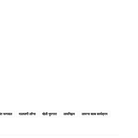
ांत रूणवाल
मालपाणी लॉन्स
म्हेली भुमगारा
लायनिझम
लायन्स क्लब कार्यक्रम