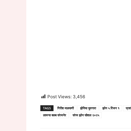
Post Views:
3,456
TAGS
गिरीश मालपाणी
झेनिया भुमगारा
झोन ५ रिजन १
प्रश
लायन्स क्लब संगमनेर
संगम झोन सोशल २०२५