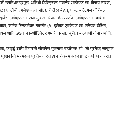
ावेळी उपस्थित प्रमुख अतिथी डिस्ट्रिक्ट गव्हर्नर एमजेएफ ला. विजय सारडा,
 एन्डॉर्सी एमजेएफ ला. सी.ए. जितेंद्र मेहता, पास्ट मल्टिपल कौन्सिल
 गव्हर्नर एमजेएफ ला. राज मुछाल, रिजन चेअरपर्सन एमजेएफ ला. आशिष
ाल, व्हाईस डिस्ट्रीक्ट गव्हर्नर (१) इलेक्ट एमजेएफ ला. श्रेयस दीक्षित,
ंद्र गोयल आणि GST को-ऑर्डिनेटर एमजेएफ ला. सुनिता मालपाणी यांचा यथोचित
जादूई आणि विचारांचे सीमारेषा पुसणारा मेंटलिस्ट शो, जो प्रसिद्ध जादूगार
 प्रेक्षकांनी भरभरून प्रतिसाद देत हा कार्यक्रम अक्षरशः टाळ्यांच्या गजरात