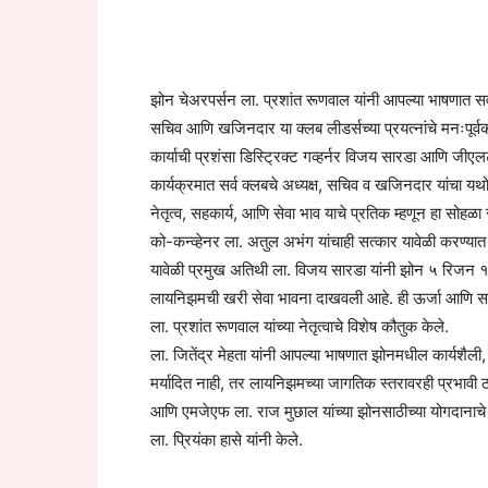
झोन चेअरपर्सन ला. प्रशांत रूणवाल यांनी आपल्या भाषणात सर्व 
सचिव आणि खजिनदार या क्लब लीडर्सच्या प्रयत्नांचे मनःपूर्वक
कार्याची प्रशंसा डिस्ट्रिक्ट गव्हर्नर विजय सारडा आणि जीएलट
कार्यक्रमात सर्व क्लबचे अध्यक्ष, सचिव व खजिनदार यांचा य
नेतृत्व, सहकार्य, आणि सेवा भाव याचे प्रतिक म्हणून हा सोहळ
को-कन्व्हेनर ला. अतुल अभंग यांचाही सत्कार यावेळी करण्या
यावेळी प्रमुख अतिथी ला. विजय सारडा यांनी झोन ५ रिजन १ अं
लायनिझमची खरी सेवा भावना दाखवली आहे. ही ऊर्जा आणि समर्
ला. प्रशांत रूणवाल यांच्या नेतृत्वाचे विशेष कौतुक केले.
ला. जितेंद्र मेहता यांनी आपल्या भाषणात झोनमधील कार्यशैली, उत
मर्यादित नाही, तर लायनिझमच्या जागतिक स्तरावरही प्रभावी ठर
आणि एमजेएफ ला. राज मुछाल यांच्या झोनसाठीच्या योगदानाचे 
ला. प्रियंका हासे यांनी केले.