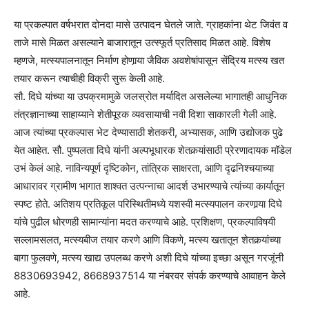
या प्रकल्पात वर्षभरात दोनदा मासे उत्पादन घेतले जाते. ग्राहकांना थेट जिवंत व
ताजे मासे मिळत असल्याने बाजारातून उत्स्फूर्त प्रतिसाद मिळत आहे. विशेष
म्हणजे, मत्स्यपालनातून निर्माण होणार्‍या जैविक अवशेषांपासून सेंद्रिय मत्स्य खत
तयार करून त्याचीही विक्री सुरू केली आहे.
सौ. दिघे यांच्या या उपक्रमामुळे जलस्रोत मर्यादित असलेल्या भागातही आधुनिक
तंत्रज्ञानाच्या साहाय्याने शेतीपूरक व्यवसायाची नवी दिशा साकारली गेली आहे.
आज त्यांच्या प्रकल्पास भेट देण्यासाठी शेतकरी, अभ्यासक, आणि उद्योजक पुढे
येत आहेत. सौ. पुष्पलता दिघे यांनी अल्पभूधारक शेतकर्‍यांसाठी प्रेरणादायक मॉडेल
उभं केलं आहे. नाविन्यपूर्ण दृष्टिकोन, तांत्रिक साक्षरता, आणि दृढनिश्‍चयाच्या
आधारावर ग्रामीण भागात शाश्‍वत उत्पन्नाचा आदर्श उभारण्याचे त्यांच्या कार्यातून
स्पष्ट होते. अतिशय प्रतिकूल परिस्थितीमध्ये यशस्वी मत्स्यपालन करणार्‍या दिघे
यांचे पुढील धोरणही सामान्यांना मदत करण्याचे आहे. प्रशिक्षण, प्रकल्पाविषयी
सल्लामसलत, मत्स्यबीज तयार करणे आणि विकणे, मत्स्य खतातून शेतकर्‍यांच्या
बागा फुलवणे, मत्स्य खाद्य उपलब्ध करणे अशी दिघे यांच्या इच्छा असून गरजूंनी
8830693942, 8668937514 या नंबरवर संपर्क करण्याचे आवाहन केले
आहे.