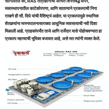
सांगिलतले की, RAS तंत्रज्ञानाचा अत्यंत शिस्तबद्ध वापर,
व्यवस्थापनातील काटेकोरपणा, आणि सातत्याने प्रकल्पाची निगा
राखणे ही सौ. दिघे यांची वैशिष्ट्यं आहेत. या प्रकल्पामुळे स्थानिक
शेतकर्‍यांना मत्स्यपालनासारख्या आधुनिक व्यवसायाची नवी दिशा
मिळाली आहे. ग्राहकांपर्यंत ताजे आणि दर्जेदार मासे पोहोचवण्यात हा
प्रकल्प महत्त्वाची भूमिका बजावत आहे, असे मत त्यांनी व्यक्त केले.