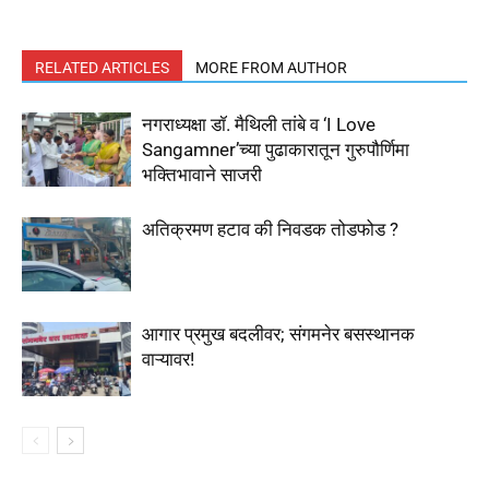
RELATED ARTICLES
MORE FROM AUTHOR
नगराध्यक्षा डॉ. मैथिली तांबे व ‘I Love
Sangamner’च्या पुढाकारातून गुरुपौर्णिमा
भक्तिभावाने साजरी
अतिक्रमण हटाव की निवडक तोडफोड ?
आगार प्रमुख बदलीवर; संगमनेर बसस्थानक
वाऱ्यावर!