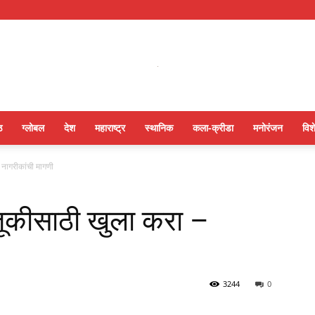
ठ
ग्लोबल
देश
महाराष्ट्र
स्थानिक
कला-क्रीडा
मनोरंजन
विश
– नागरीकांची मागणी
ाहतूकीसाठी खुला करा –
3244
0