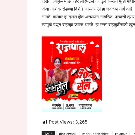
दिसते. त्यामुळे मेडिकव्हर हॉस्पिटल जवळून फिरून पुन्हा मा
किंवा नाशिक रोडच्या दिशेने जाण्यासाठी हा जवळचा मार्ग आहे. 
लागते. वारंवार हा त्रास होत असल्याने नागरिक, प्रवासी त्रास
त्यामुळे येथून वाहतूक जास्त असते. हा रस्ता वाहतुकीसाठी ख
Post Views:
3,265
TAGS
dholewadi
mhalungebridge
rajapur
r