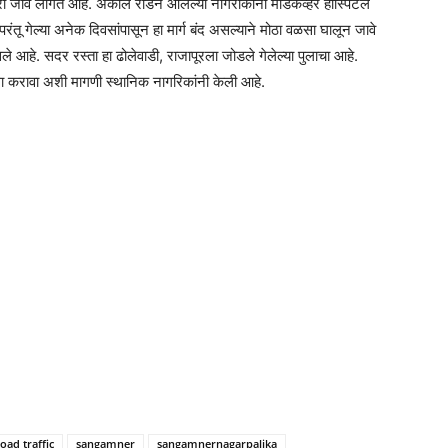
घारी जावे लागत आहे. अकोले रोडने आलेल्या नागरीकांना मेडिकव्हर हॉस्पिटल
परंतू गेल्या अनेक दिवसांपासून हा मार्ग बंद असल्याने मोठा वळसा घालून जावे
ले आहे. सदर रस्ता हा ढोलेवाडी, राजापूरला जोडले गेलेल्या पुलाचा आहे.
ुला करावा अशी मागणी स्थानिक नागरिकांनी केली आहे.
oad traffic
sangamner
sangamnernagarpalika