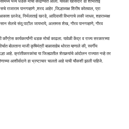
सामध्ये भव्य धडक मोर्चा काढण्यात आला. यावेळी खासदार डॉ शोभाताई
्रेसचे राजाराम पानगव्हाणे ,शरद आहेर ,जिल्हाध्यक्ष शिरीष कोतवाल, प्रा
यक्ष आकाश छाजेड, निर्मलाताई खरडे, आदिवासी विभागाचे लकी जाधव, शहराध्यक्ष
 किसान सेलचे संतू पाटील जायभाये, अल्तमस शेख, गौरव पानगव्हाणे, गौरव
ी काँग्रेस कार्यकर्त्यांनी धडक मोर्चा काढला. यावेळी केंद्र व राज्य सरकारच्या
र्चात बोलताना माजी कृषिमंत्री बाळासाहेब थोरात म्हणाले की, स्वर्गीय
ा आहे. क्रांतीकारकांचा या जिल्ह्यातील शेतकर्‍यांचे आंदोलन राज्यात नव्हे तर
ोणाच्या आशीर्वादाने हा भ्रष्टाचार चालतो आहे याची चौकशी झाली पाहिजे.