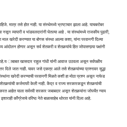
हिजे. मात्र तसे होत नाही. या संस्थेमध्ये भ्रष्टाचार झाला आहे. याचबरोबर
िल्या नसून व्यापारी व भांडवलदारांनी घेतल्या आहे . या संस्थांमध्ये राजकीय पुढारी,
चा माल खरेदी करण्यात या बोगस संस्था आल्या कशा, यांना परवानगी दिल्या
आंदोलन होणार असून सर्व शेतकरी व शेतकर्‍यांचे हित जोपासणार्‍या पक्षांनी
हे.य ाबाबत खासदार राहुल गांधी यांनी आवाज उठवला असून सर्वपक्षीय
िले जात नाही. यावर जसे एकत्र आले तसे शेतकर्‍यांच्या प्रश्‍नावर सुद्धा
स्थांना खरेदी करण्याची परवानगी मिळते कशी हा मोठा प्रश्‍न असून नाफेड
ेतकर्‍यांची कर्जमाफी केली नाही. केंद्र व राज्य सरकारकडून शेतकर्‍यांची
त आहेत याला सर्वस्वी सरकार जबाबदार असून शेतकर्‍यांना जोपर्यंत न्याय
 इशाराही काँग्रेसचे वरिष्ठ नेते बाळासाहेब थोरात यांनी दिला आहे.