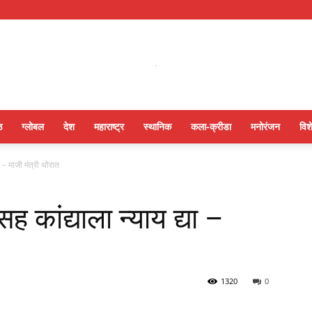
ठ
ग्लोबल
देश
महाराष्ट्र
स्थानिक
कला-क्रीडा
मनोरंजन
विश
ा – माजी मंत्री थोरात
ह कांद्याला न्याय द्या –
1320
0