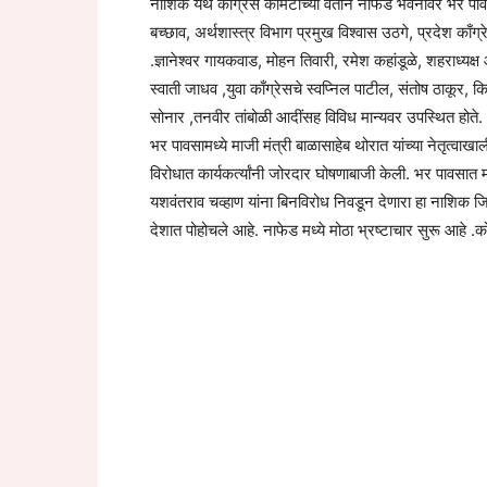
नाशिक येथे काँग्रेस कमिटीच्या वतीने नाफेड भवनावर भर पाव
बच्छाव, अर्थशास्त्र विभाग प्रमुख विश्‍वास उठगे, प्रदेश काँग
.ज्ञानेश्‍वर गायकवाड, मोहन तिवारी, रमेश कहांडूळे, शहराध्
स्वाती जाधव ,युवा काँग्रेसचे स्वप्निल पाटील, संतोष ठाकूर,
सोनार ,तनवीर तांबोळी आदींसह विविध मान्यवर उपस्थित होते.
भर पावसामध्ये माजी मंत्री बाळासाहेब थोरात यांच्या नेतृत्वाखाल
विरोधात कार्यकर्त्यांनी जोरदार घोषणाबाजी केली. भर पावसात मो
यशवंतराव चव्हाण यांना बिनविरोध निवडून देणारा हा नाशिक जिल्ह
देशात पोहोचले आहे. नाफेड मध्ये मोठा भ्रष्टाचार सुरू आहे .क