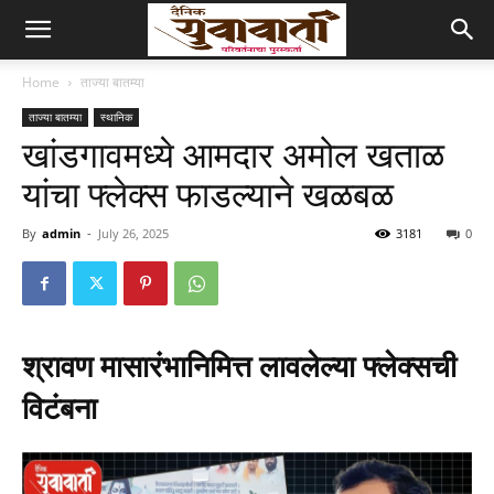
Home
ताज्या बातम्या
ताज्या बातम्या
स्थानिक
खांडगावमध्ये आमदार अमोल खताळ
यांचा फ्लेक्स फाडल्याने खळबळ
By
admin
-
July 26, 2025
3181
0
श्रावण मासारंभानिमित्त लावलेल्या फ्लेक्सची
विटंबना