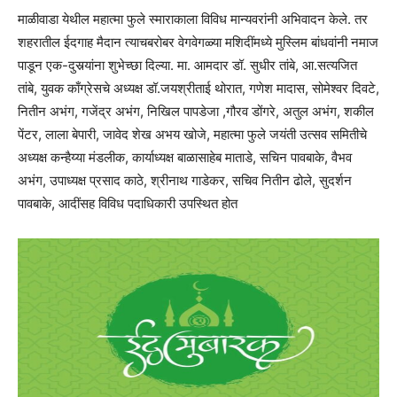
माळीवाडा येथील महात्मा फुले स्माराकाला विविध मान्यवरांनी अभिवादन केले. तर
शहरातील ईदगाह मैदान त्याचबरोबर वेगवेगळ्या मशिदींमध्ये मुस्लिम बांधवांनी नमाज
पाडून एक-दुसर्‍यांना शुभेच्छा दिल्या. मा. आमदार डॉ. सुधीर तांबे, आ.सत्यजित
तांबे, युवक काँग्रेसचे अध्यक्ष डॉ.जयश्रीताई थोरात, गणेश मादास, सोमेश्वर दिवटे,
नितीन अभंग, गजेंद्र अभंग, निखिल पापडेजा ,गौरव डोंगरे, अतुल अभंग, शकील
पेंटर, लाला बेपारी, जावेद शेख अभय खोजे, महात्मा फुले जयंती उत्सव समितीचे
अध्यक्ष कन्हैय्या मंडलीक, कार्याध्यक्ष बाळासाहेब माताडे, सचिन पावबाके, वैभव
अभंग, उपाध्यक्ष प्रसाद काठे, श्रीनाथ गाडेकर, सचिव नितीन ढोले, सुदर्शन
पावबाके, आदींसह विविध पदाधिकारी उपस्थित होत