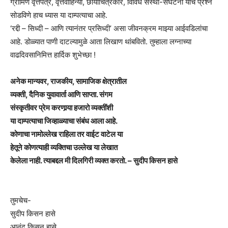
ग्रामिण वृत्तपत्रे, वृत्तवाहिन्या, छायाचित्रकार, विविध संस्था-संघटना यांचे प्रश्‍न
सोडविणे हाच ध्यास या दाम्पत्याचा आहे.
‘रद्दी – सिध्दी – आणि त्यानंतर प्रसिध्दी’ असा जीवनक्रम माझ्या आईवडिलांचा
आहे. डोळ्यात पाणी दाटल्यामुळे आता लिखाण थांबवितो. तुम्हाला लग्नाच्या
वाढदिवसानिमित्त हार्दिक शुभेच्छा !
अनेक मान्यवर, राजकीय, सामाजिक क्षेत्रातील
व्यक्ती, दैनिक युवावार्ता आणि साप्ता. संगम
संस्कृतीवर प्रेम करणार्‍या हजारो व्यक्तींशी
या दाम्पत्याचा जिव्हाळ्याचा संबंध आला आहे.
कोणाचा नामोल्लेख राहिला तर वाईट वाटेल या
हेतूने कोणत्याही व्यक्तिचा उल्लेख या लेखात
केलेला नाही. त्याबद्दल मी दिलगिरी व्यक्त करतो. – सुदीप किसन हासे
तुमचेच-
सुदीप किसन हासे
आनंद किसन हासे