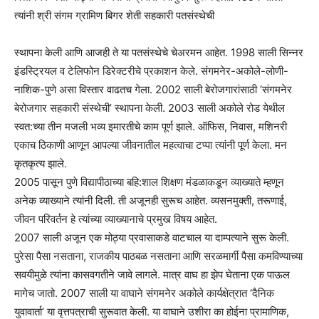
त्यांनी श्री संगम ग्रामिण बिगर शेती सहकारी पतसंस्थेची
स्थापना केली आणि आजही ते या पतसंस्थेचे चेअरमन आहेत. 1998 साली सिन्नर
इंडस्ट्रियल व टेलिफोन डिरेक्टरीचे प्रकाशन केले. संगमनेर-अकोले-लोणी-
नाशिक-पुणे असा विस्तार वाढतच गेला. 2002 साली बेरोजगारांसाठी ‘संगमनेर
बेरोजगार सहकारी संस्थेची’ स्थापना केली. 2003 साली अकोले रोड येथील
स्वत:च्या तीन मजली भव्य इमारतीचे काम पूर्ण झाले. ऑफिस, निवास, मशिनरी
एकाच ठिकाणी आणून आपल्या जीवनातील महत्वाचा टप्पा त्यांनी पूर्ण केला. मन
कृतकृत्य झाले.
2005 पासून पुणे विद्यापीठाच्या बहि:शाल शिक्षण मंडळाकडून व्याख्याते म्हणून
अनेक व्याख्याने त्यांनी दिली. ती अजूनही सुरूच आहेत. व्यसनमुक्ती, तरूणाई,
जीवन परिवर्तन हे त्यांच्या व्याख्यानाचे प्रमुख विषय आहेत.
2007 साली अजून एक मोठ्या प्रवासाकडे वाटचाल या दाम्पत्याने सुरू केली.
पुरेसा पैसा नसताना, राजकीय पाठबळ नसताना आणि सरळमार्गी पैसा कमविण्याच्या
सवयीमुळे त्यांना कासवगतीने जावे लागले. मात्र वाघ हा झेप घेताना एक पाऊल
मागेच जातो. 2007 साली या वाघाने संगमनेर अकोले कार्यक्षेत्रात ‘दैनिक
युवावार्ता’ या वृत्तपत्राची सुरूवात केली. या वाघाने उशीरा का होईना प्रामाणिक,