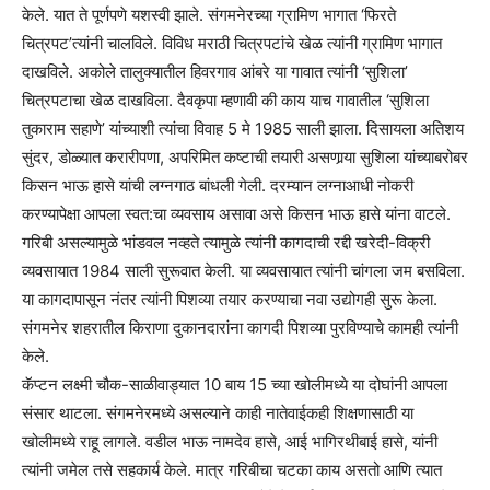
केले. यात ते पूर्णपणे यशस्वी झाले. संगमनेरच्या ग्रामिण भागात ‘फिरते
चित्रपट’त्यांनी चालविले. विविध मराठी चित्रपटांचे खेळ त्यांनी ग्रामिण भागात
दाखविले. अकोले तालुक्यातील हिवरगाव आंबरे या गावात त्यांनी ‘सुशिला’
चित्रपटाचा खेळ दाखविला. दैवकृपा म्हणावी की काय याच गावातील ‘सुशिला
तुकाराम सहाणे’ यांच्याशी त्यांचा विवाह 5 मे 1985 साली झाला. दिसायला अतिशय
सुंदर, डोळ्यात करारीपणा, अपरिमित कष्टाची तयारी असणार्‍या सुशिला यांच्याबरोबर
किसन भाऊ हासे यांची लग्नगाठ बांधली गेली. दरम्यान लग्नाआधी नोकरी
करण्यापेक्षा आपला स्वत:चा व्यवसाय असावा असे किसन भाऊ हासे यांना वाटले.
गरिबी असल्यामुळे भांडवल नव्हते त्यामुळे त्यांनी कागदाची रद्दी खरेदी-विक्री
व्यवसायात 1984 साली सुरूवात केली. या व्यवसायात त्यांनी चांगला जम बसविला.
या कागदापासून नंतर त्यांनी पिशव्या तयार करण्याचा नवा उद्योगही सुरू केला.
संगमनेर शहरातील किराणा दुकानदारांना कागदी पिशव्या पुरविण्याचे कामही त्यांनी
केले.
कॅप्टन लक्ष्मी चौक-साळीवाड्यात 10 बाय 15 च्या खोलीमध्ये या दोघांनी आपला
संसार थाटला. संगमनेरमध्ये असल्याने काही नातेवाईकही शिक्षणासाठी या
खोलीमध्ये राहू लागले. वडील भाऊ नामदेव हासे, आई भागिरथीबाई हासे, यांनी
त्यांनी जमेल तसे सहकार्य केले. मात्र गरिबीचा चटका काय असतो आणि त्यात