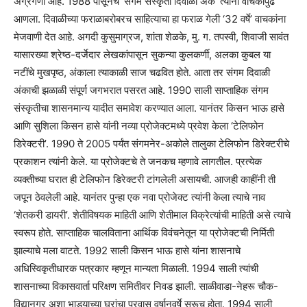
अग्रगणी आहे. 1988 पासूनच ‘संगम संस्कृती दिवाळी अंक’ त्यांनी वाचकांपुढे
आणला. दिवाळीच्या फराळाबरोबरच साहित्याचा हा फराळ गेली ‘32 वर्षे’ वाचकांना
मेजवाणी देत आहे. अगदी कुसुमाग्रज, शांता शेळके, मु. ग. तपस्वी, शिवाजी सावंत
यासारख्या श्रेष्ठ-दर्जेदार लेखकांपासून सुकन्या कुलकर्णी, अलका कुबल या
नटींचे मुखपृष्ठ, अंकाला त्याकाळी साज चढवित होते. आता तर संगम दिवाळी
अंकाची झळाळी संपूर्ण जगभरात पसरत आहे. 1990 साली साप्ताहिक संगम
संस्कृतीचा शासनमान्य यादीत समावेश करण्यात आला. यानंतर किसन भाऊ हासे
आणि सुशिला किसन हासे यांनी नव्या प्रोजेक्टमध्ये प्रवेश केला ‘टेलिफोन
डिरेक्टरी’. 1990 ते 2005 पर्यंत संगमनेर-अकोले तालुका टेलिफोन डिरेक्टरीचे
प्रकाशन त्यांनी केले. या प्रोजेक्टचे ते जनकच म्हणावे लागतील. प्रत्येक
व्यक्तीच्या घरात ही टेलिफोन डिरेक्टरी टांगलेली असायची. आजही काहींनी ती
जपून ठेवलेली आहे. यानंतर पुन्हा एक नवा प्रोजेक्ट त्यांनी केला त्याचे नाव
‘शेतकरी डायरी’. शेतीविषयक माहिती आणि शेतीमाल विक्रेत्यांची माहिती असे त्याचे
स्वरूप होते. साप्ताहिक चालविताना आर्थिक विवंचनेतून या प्रोजेक्टची निर्मिती
झाल्याचे मला वाटते. 1992 साली किसन भाऊ हासे यांना शासनाचे
अधिस्विकृतीधारक पत्रकार म्हणून मान्यता मिळाली. 1994 साली त्यांची
शासनाच्या विकासवार्ता परिक्षण समितीवर निवड झाली. साळीवाडा-नेहरू चौक-
विद्यानगर अशा भाड्याच्या घरांचा प्रवास वर्षानुवर्षे सुरूच होता. 1994 साली