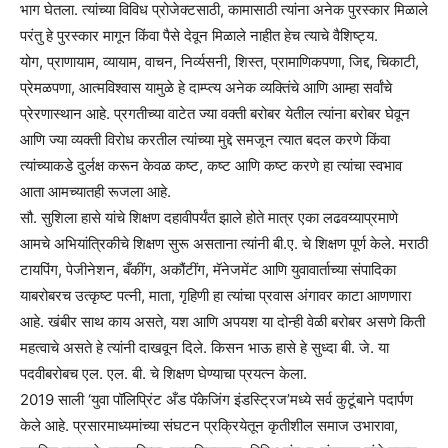
भाग घेतला. त्यांच्या विविध प्रोजेक्टसाठी, कामासाठी त्यांना अनेक पुरस्कार मिळाले
परंतु हे पुरस्कार मागून किंवा पैसे देवून मिळाले नाहीत हेच त्याचे वैशिष्ट्य.
योग, प्राणायाम, व्यायाम, वाचन, निर्व्यसनी, शिस्त, प्रामाणिकपणा, जिद्द, चिकाटी,
प्रेमळपणा, आत्मविश्‍वास यामुळे हे दाम्प्त्य अनेक व्यक्तिंचे आणि आम्हा सर्वांचे
प्रेरणास्थान आहे. प्रगतीच्या वाटेत ज्या वक्ती बरोबर येतील त्यांना बरोबर घेवून
आणि ज्या व्यक्ती विरोध करतील त्यांच्या मुद्दे समजून त्यात बदल करणे किंवा
त्यांच्याकडे दुर्लक्ष करून केवळ कष्ट, कष्ट आणि कष्ट करणे हा त्यांचा स्वभाव
आता आमच्यातही रूजला आहे.
सौ. सुशिला हासे यांचे शिक्षण दहावीपर्यंत झाले होते मात्र एका लढवय्याप्रमाणे
आमचे अभियांत्रिकीचे शिक्षण सुरू असताना त्यांनी बी.ए. चे शिक्षण पूर्ण केले. मराठी
टायपिंग, पेजीनेशन, बँकींग, अकौंटींग, मॅनेजमेंट आणि युवावार्ताच्या संपादिका
याबरोबरच उत्कृष्ट पत्नी, माता, गृहिणी हा त्यांचा प्रवास अंगावर काटा आणणारा
आहे. खंबीर साथ काय असते, यश आणि अपयश या दोन्ही वेळी बरोबर असणे किती
महत्वाचे असते हे त्यांनी दाखवून दिले. किसन भाऊ हासे हे सुध्दा बी. जे. या
पदवीबरोबच एल. एल. बी. चे शिक्षण घेण्याचा प्रयत्न केला.
2019 साली ‘युवा पॉलिप्रिंट अँड पॅकेजिंग इंडस्ट्रिज’मध्ये सर्व कुटूंबाने पदार्पण
केले आहे. प्रसारमाध्यमांच्या संघटन प्रक्रियेतून कृतीशील समाज उभारावा,