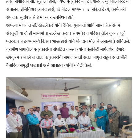
हासे, संपादिका सौ. सुशीला हासे, ज्येष्ठ पत्रकार बी. टी. शेळके, युवापॉलिप्रिंटचे
संचालक इंजिनिअर आनंद हासे, डिजीटल माध्यम तज्ज्ञ संकेत ढेरंगे, कार्यकारी
संपादक सुदीप हासे हे मान्यवर उपस्थित होते.
आपल्या भाषणात डॉ. खेडलेकर यांनी दैनिक युवावार्ता आणि साप्ताहिक संगम
संस्कृती या दोन्ही माध्यमांचा उल्लेख करून संगमनेर व परिसरातील गुणवत्तापूर्ण
पत्रकार घडवण्यामध्ये किसन भाऊ हासे यांचे योगदान मोलाचे असल्याचे सांगितले.
ग्रामीण भागातील पत्रकारांना संघटित करून त्यांना वेळोवेळी मार्गदर्शन देणारे
उपक्रम राबवले जातात. पत्रकारांनी समाजासाठी सतत जागृत राहून स्वतःचीही
वैचारिक समृद्धी घडवावी असे आवाहन त्यांनी यावेळी केले.