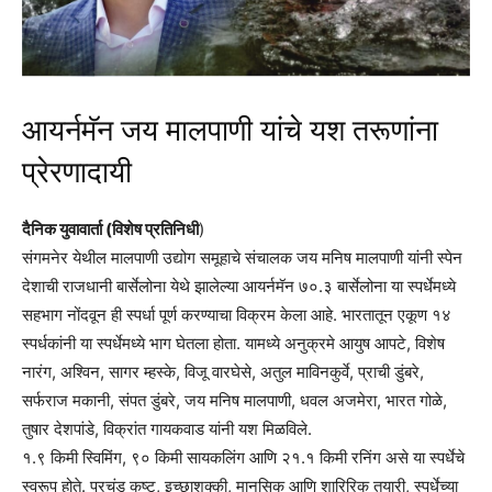
आयर्नमॅन जय मालपाणी यांचे यश तरूणांना
प्रेरणादायी
दैनिक युवावार्ता (विशेष प्रतिनिधी
)
संगमनेर येथील मालपाणी उद्योग समूहाचे संचालक जय मनिष मालपाणी यांनी स्पेन
देशाची राजधानी बार्सेलोना येथे झालेल्या आयर्नमॅन ७०.३ बार्सेलोना या स्पर्धेमध्ये
सहभाग नोंदवून ही स्पर्धा पूर्ण करण्याचा विक्रम केला आहे. भारतातून एकूण १४
स्पर्धकांनी या स्पर्धेमध्ये भाग घेतला होता. यामध्ये अनुक्रमे आयुष आपटे, विशेष
नारंग, अश्विन, सागर म्हस्के, विजू वारघेसे, अतुल माविनकुर्वे, प्राची डुंबरे,
सर्फराज मकानी, संपत डुंबरे, जय मनिष मालपाणी, धवल अजमेरा, भारत गोळे,
तुषार देशपांडे, विक्रांत गायकवाड यांनी यश मिळविले.
१.९ किमी स्विमिंग, ९० किमी सायकलिंग आणि २१.१ किमी रनिंग असे या स्पर्धेचे
स्वरूप होते. प्रचंड कष्ट, इच्छाशक्की, मानसिक आणि शारिरिक तयारी, स्पर्धेच्या