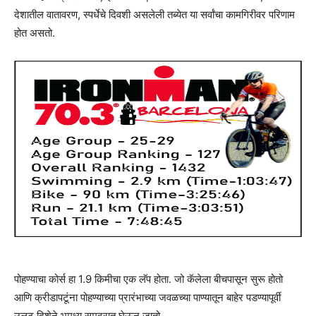
देशातील वातावरण, स्पर्धेचे दिवशी असलेली तब्येत या सर्वांचा कामगिरीवर परिणाम
होत असतो.
पोहण्याचा कोर्स हा 1.9 किमीचा एक लॅप होता. जो कॅलेला बीचपासून सुरू होतो
आणि क्रीडापटूंना पोहण्याच्या प्रारंभाच्या जवळच्या पाण्यातून बाहेर पडण्यापूर्वी
उलट दिशेने भूमध्य समुद्रात घेऊन जातो.