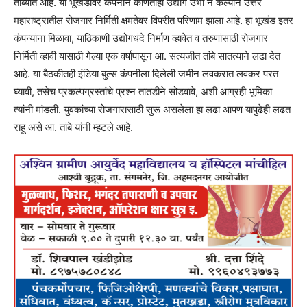
ताब्यात आहे. या भूखंडावर कंपनीने कोणताही उद्योग उभा न केल्याने उत्तर
महाराष्ट्रातील रोजगार निर्मिती क्षमतेवर विपरीत परिणाम झाला आहे. हा भूखंड इतर
कंपन्यांना मिळावा, याठिकाणी उद्योगधंदे निर्माण व्हावेत व तरुणांसाठी रोजगार
निर्मिती व्हावी यासाठी गेल्या एक वर्षापासून आ. सत्यजीत तांबे सातत्याने लढा देत
आहे. या बैठकीतही इंडिया बुल्स कंपनीला दिलेली जमीन लवकरात लवकर परत
घ्यावी, तसेच प्रकल्पग्रस्तांचे प्रश्‍न तातडीने सोडवावे, अशी आग्रही भूमिका
त्यांनी मांडली. युवकांच्या रोजगारासाठी सुरू असलेला हा लढा आपण यापुढेही लढत
राहू असे आ. तांबे यांनी म्हटले आहे.