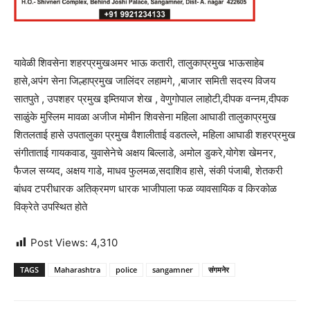
यावेळी शिवसेना शहरप्रमुखअमर भाऊ कतारी, तालुकाप्रमुख भाऊसाहेब
हासे,अपंग सेना जिल्हाप्रमुख जालिंदर लहामगे, ,बाजार समिती सदस्य विजय
सातपुते , उपशहर प्रमुख इम्तियाज शेख , वेणुगोपाल लाहोटी,दीपक वन्नम,दीपक
साळुंके मुस्लिम मावळा अजीज मोमीन शिवसेना महिला आघाडी तालुकाप्रमुख
शितलताई हासे उपतालुका प्रमुख वैशालीताई वडतल्ले, महिला आघाडी शहरप्रमुख
संगीताताई गायकवाड, युवासेनेचे अक्षय बिल्लाडे, अमोल डुकरे,योगेश खेमनर,
फैजल सय्यद, अक्षय गाडे, माधव फुलमळ,सदाशिव हासे, संकी पंजाबी, शेतकरी
बांधव टपरीधारक अतिक्रमण धारक भाजीपाला फळ व्यावसायिक व किरकोळ
विक्रेते उपस्थित होते
Post Views:
4,310
TAGS
Maharashtra
police
sangamner
संगमनेर