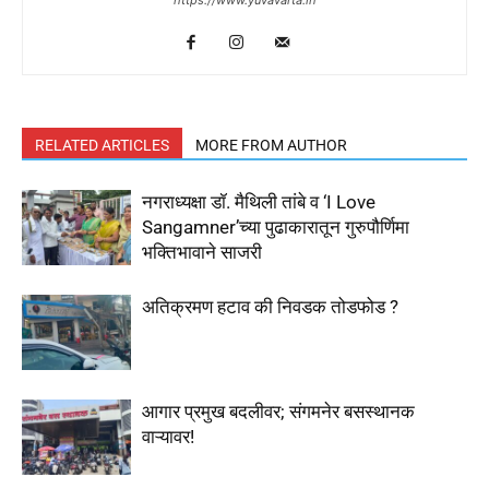
https://www.yuvavarta.in
RELATED ARTICLES
MORE FROM AUTHOR
नगराध्यक्षा डॉ. मैथिली तांबे व ‘I Love
Sangamner’च्या पुढाकारातून गुरुपौर्णिमा
भक्तिभावाने साजरी
अतिक्रमण हटाव की निवडक तोडफोड ?
आगार प्रमुख बदलीवर; संगमनेर बसस्थानक
वाऱ्यावर!