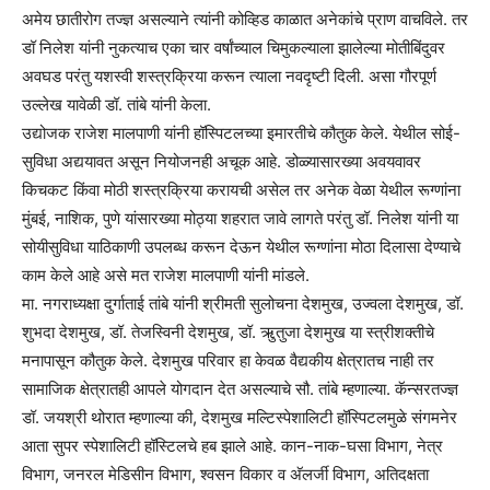
अमेय छातीरोग तज्ज्ञ असल्याने त्यांनी कोव्हिड काळात अनेकांचे प्राण वाचविले. तर
डॉ निलेश यांनी नुकत्याच एका चार वर्षांच्याल चिमुकल्याला झालेल्या मोतीबिंदुवर
अवघड परंतु यशस्वी शस्त्रक्रिया करून त्याला नवदृष्टी दिली. असा गौरपूर्ण
उल्लेख यावेळी डॉ. तांबे यांनी केला.
उद्योजक राजेश मालपाणी यांनी हॉस्पिटलच्या इमारतीचे कौतुक केले. येथील सोई-
सुविधा अद्ययावत असून नियोजनही अचूक आहे. डोळ्यासारख्या अवयवावर
किचकट किंवा मोठी शस्त्रक्रिया करायची असेल तर अनेक वेळा येथील रूग्णांना
मुंबई, नाशिक, पुणे यांसारख्या मोठ्या शहरात जावे लागते परंतु डॉ. निलेश यांनी या
सोयीसुविधा याठिकाणी उपलब्ध करून देऊन येथील रूग्णांना मोठा दिलासा देण्याचे
काम केले आहे असे मत राजेश मालपाणी यांनी मांडले.
मा. नगराध्यक्षा दुर्गाताई तांबे यांनी श्रीमती सुलोचना देशमुख, उज्वला देशमुख, डॉ.
शुभदा देशमुख, डॉ. तेजस्विनी देशमुख, डॉ. ऋुतुजा देशमुख या स्त्रीशक्तीचे
मनापासून कौतुक केले. देशमुख परिवार हा केवळ वैद्यकीय क्षेत्रातच नाही तर
सामाजिक क्षेत्रातही आपले योगदान देत असल्याचे सौ. तांबे म्हणाल्या. कॅन्सरतज्ज्ञ
डॉ. जयश्री थोरात म्हणाल्या की, देशमुख मल्टिस्पेशालिटी हॉस्पिटलमुळे संगमनेर
आता सुपर स्पेशालिटी हॉस्टिलचे हब झाले आहे. कान-नाक-घसा विभाग, नेत्र
विभाग, जनरल मेडिसीन विभाग, श्‍वसन विकार व अ‍ॅलर्जी विभाग, अतिदक्षता