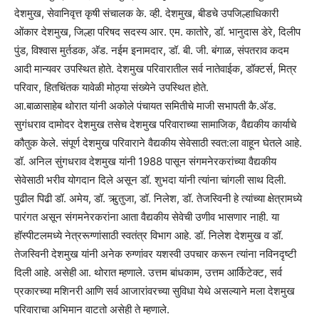
देशमुख, सेवानिवृत्त कृषी संचालक के. व्ही. देशमुख, बीडचे उपजिल्हाधिकारी
ओंकार देशमुख, जिल्हा परिषद सदस्य आर. एम. कातोरे, डॉ. भानुदास डेरे, दिलीप
पुंड, विश्‍वास मुर्तडक, अ‍ॅड. नईम इनामदार, डॉ. बी. जी. बंगाळ, संपतराव कदम
आदी मान्यवर उपस्थित होते. देशमुख परिवारातील सर्व नातेवाईक, डॉक्टर्स, मित्र
परिवार, हितचिंतक यावेळी मोठ्या संख्येने उपस्थित होते.
आ.बाळासाहेब थोरात यांनी अकोले पंचायत समितीचे माजी सभापती कै.अ‍ॅड.
सुगंधराव दामोदर देशमुख तसेच देशमुख परिवाराच्या सामाजिक, वैद्यकीय कार्याचे
कौतुक केले. संपूर्ण देशमुख परिवाराने वैद्यकीय सेवेसाठी स्वत:ला वाहून घेतले आहे.
डॉ. अनिल सुंगधराव देशमुख यांनी 1988 पासून संगमनेरकरांच्या वैद्यकीय
सेवेसाठी भरीव योगदान दिले असून डॉ. शुभदा यांनी त्यांना चांगली साथ दिली.
पुढील पिढी डॉ. अमेय, डॉ. ऋुतुजा, डॉ. निलेश, डॉ. तेजस्विनी हे त्यांच्या क्षेत्रामध्ये
पारंगत असून संगमनेरकरांना आता वैद्यकीय सेवेची उणीव भासणार नाही. या
हॉस्पीटलमध्ये नेत्ररूग्णांसाठी स्वतंत्र विभाग आहे. डॉ. निलेश देशमुख व डॉ.
तेजस्विनी देशमुख यांनी अनेक रुग्णांवर यशस्वी उपचार करून त्यांना नविनदृष्टी
दिली आहे. असेही आ. थोरात म्हणाले. उत्तम बांधकाम, उत्तम आर्किटेक्ट, सर्व
प्रकारच्या मशिनरी आणि सर्व आजारांवरच्या सुविधा येथे असल्याने मला देशमुख
परिवाराचा अभिमान वाटतो असेही ते म्हणाले.