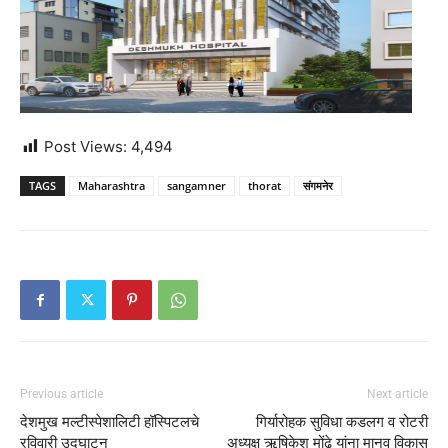
Post Views:
4,494
TAGS
Maharashtra
sangamner
thorat
संगमनेर
Previous article
Next article
देशमुख मल्टीस्पेशालिटी हॉस्पिटलचे
गिर्यारोहक सुविधा कडलग व रोटरी
रविवारी उद्घाटन
अध्यक्ष ऋषिकेश मोंढे यांना मानव विकास