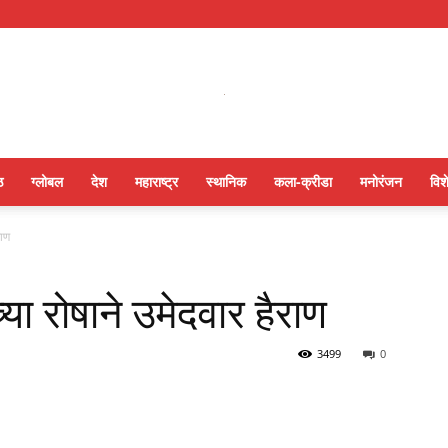
ठ
ग्लोबल
देश
महाराष्ट्र
स्थानिक
कला-क्रीडा
मनोरंजन
विश
राण
या रोषाने उमेदवार हैराण
3499
0