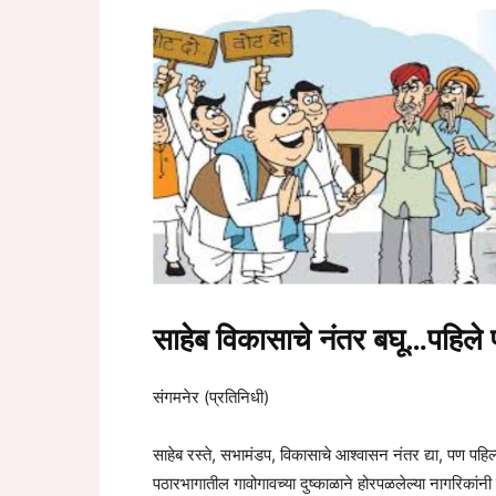
साहेब विकासाचे नंतर बघू…पहिले प
संगमनेर (प्रतिनिधी)
साहेब रस्ते, सभामंडप, विकासाचे आश्वासन नंतर द्या, पण पहिल्य
पठारभागातील गावोगावच्या दुष्काळाने होरपळलेल्या नागरिकांनी