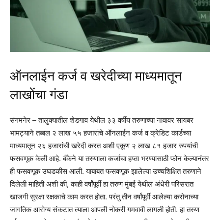
ऑनलाईन कर्ज व खरेदीच्या माध्यमातून
लाखाेंचा गंडा
संगमनेर – तालुक्यातील शेडगाव येथील ३३ वर्षीय तरुणाच्या नावावर सायबर
भामट्याने तब्बल २ लाख ५५ हजारांचे ऑनलाईन कर्ज व क्रेडिट कार्डच्या
माध्यमातून २६ हजारांची खरेदी करत अशी एकूण २ लाख ८१ हजार रुपयांची
फसवणूक केली आहे. बँकेने या तरुणाला कर्जाचा हप्ता भरण्यासाठी फोन केल्यानंतर
ही फसवणूक उघडकीस आली. याबाबत फसवणूक झालेल्या उच्चशिक्षित तरुणाने
दिलेली माहिती अशी की, काही वर्षांपूर्वी हा तरुण मुंबई येथील अंधेरी परिसरात
खाजगी सुरक्षा रक्षकाचे काम करत होता. परंतु तीन वर्षांपूर्वी आलेल्या करोनाच्या
जागतिक आरोग्य संकटात त्याला आपली नोकरी गमवावी लागली होती. हा तरुण