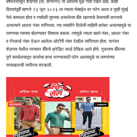
वर्षभरापासून शेडगाव (ता. संगमनेर) या आपल्या मूळ गावी राहत आहे. काही
दिवसांपूर्वी म्हणजे २३ जून २०२३ ला त्याला मोबाईल वर फोन आला व तुम्ही मुंबई
येथे कामाला होता व त्यावेळी तुमच्या असलेल्या बँक खात्याचे केवायसी करायचे
असल्याने आधार नंबर मागितला. त्या व्यक्तीने दिलेली माहिती बरोबर असल्यामुळे या
तरुणाचा त्याच्या बोलण्यावर विश्वास बसला. त्यामुळे त्याला खाते नंबर, आधार नंबर
व पॅनकार्ड नंबर देऊन आलेला ओटीपी नंबर देखील सांगितला होता. यानंतर
शेडगाव येथील पत्त्यावर बँकेचे क्रेडिट कार्ड देखिल आले होते. नुकताच बँकेच्या
पुणे कार्यालयातून कर्जाचा हप्ता भरण्यासाठी फोन आल्यामुळे या तरुणांच्या
पायाखालची जमीनच सरकली.