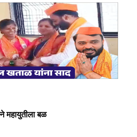
याने महायुतीला बळ