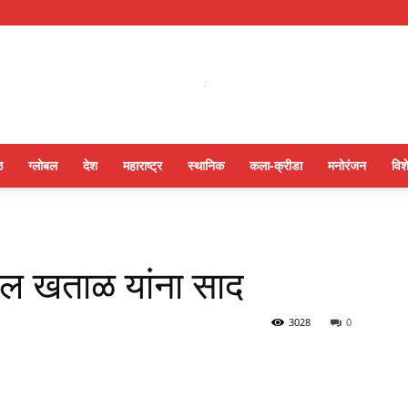
ठ
ग्लोबल
देश
महाराष्ट्र
स्थानिक
कला-क्रीडा
मनोरंजन
विश
ोल खताळ यांना साद
3028
0