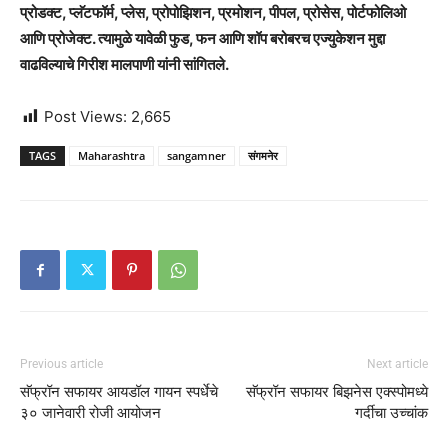
प्रोडक्ट, प्लॅटफॉर्म, प्लेस, प्रोपोझिशन, प्रमोशन, पीपल, प्रोसेस, पोर्टफोलिओ
आणि प्रोजेक्ट. त्यामुळे यावेळी फुड, फन आणि शॉप बरोबरच एज्युकेशन मुद्दा
वाढविल्याचे गिरीश मालपाणी यांनी सांगितले.
Post Views:
2,665
TAGS
Maharashtra
sangamner
संगमनेर
Previous article
Next article
सॅफ्रॉन सफायर आयडॉल गायन स्पर्धेचे
सॅफ्रॉन सफायर बिझनेस एक्स्पोमध्ये
३० जानेवारी रोजी आयोजन
गर्दीचा उच्चांक