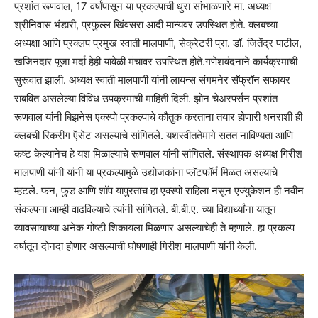
प्रशांत रूणवाल, 17 वर्षांपासून या प्रकल्पाची धुरा सांभाळणारे मा. अध्यक्ष
श्रीनिवास भंडारी, प्रफुल्ल खिंवसरा आदी मान्यवर उपस्थित होते. क्लबच्या
अध्यक्षा आणि प्रक्लप प्रमुख स्वाती मालपाणी, सेक्रेटरी प्रा. डॉ. जितेंद्र पाटील,
खजिनदार पूजा मर्दा हेही यावेळी मंचावर उपस्थित होते.गणेशवंदनाने कार्यक्रमाची
सुरूवात झाली. अध्यक्ष स्वाती मालपाणी यांनी लायन्स संगमनेर सॅफ्रॉन सफायर
राबवित असलेल्या विविध उपक्रमांची माहिती दिली. झोन चेअरपर्सन प्रशांत
रूणवाल यांनी बिझनेस एक्स्पो प्रकल्पाचे कौतुक करताना तयार होणारी धनराशी ही
क्लबची रिकरींग ऍसेट असल्याचे सांगितले. यशस्वीततेमागे सतत नाविण्यता आणि
कष्ट केल्यानेच हे यश मिळाल्याचे रूणवाल यांनी सांगितले. संस्थापक अध्यक्ष गिरीश
मालपाणी यांनी यांनी या प्रकल्पामुळे उद्योजकांना प्लॅटफॉर्म मिळत असल्याचे
म्हटले. फन, फुड आणि शॉप यापुरताच हा एक्स्पो राहिला नसून एज्युकेशन ही नवीन
संकल्पना आम्ही वाढविल्याचे त्यांनी सांगितले. बी.बी.ए. च्या विद्यार्थ्यांना यातून
व्यावसायाच्या अनेक गोष्टी शिकायला मिळणार असल्याचेही ते म्हणाले. हा प्रकल्प
वर्षातून दोनदा होणार असल्याची घोषणाही गिरीश मालपाणी यांनी केली.