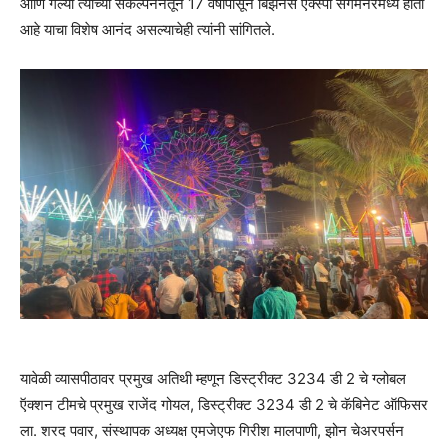
आणि गेल्या त्यांच्या संकल्पननेतून 17 वर्षांपासून बिझनेस एक्स्पो संगमनेरमध्ये होतो
आहे याचा विशेष आनंद असल्याचेही त्यांनी सांगितले.
यावेळी व्यासपीठावर प्रमुख अतिथी म्हणून डिस्ट्रीक्ट 3234 डी 2 चे ग्लोबल
ऍक्शन टीमचे प्रमुख राजेंद गोयल, डिस्ट्रीक्ट 3234 डी 2 चे कॅबिनेट ऑफिसर
ला. शरद पवार, संस्थापक अध्यक्ष एमजेएफ गिरीश मालपाणी, झोन चेअरपर्सन