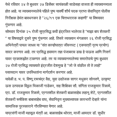
येथे रविवार २४ ते बुधवार २७ डिसेंबर सायंकाळी साडेसहा वाजता ही व्याख्यानमाला
होत आहे. या व्याख्यानमालेचे पहिले पुष्प यावर्षी शौर्य पदक प्राप्त सेवानिवृत्त पोलीस
निरीक्षक हेमंत बावधनकर हे “२६/११ एक चित्तथरारक कहाणी” या विषयावर
गुंफणार आहे.
सोमवार दिनांक २५ रोजी सुप्रसिद्ध कवी इंद्रजित भालेराव हे “माझा बाप शेतकरी
” या विषयाद्वारे दुसरे पुष्प गुंफणार आहे. तिसरे व्याख्यान मंगळावर २६ रोजी प्रसिद्ध
अभिनेत्री पायल जाधव या “संत कान्होपात्रा जीवनपट ( एकपात्री नृत्य प्रयोग)
सादर करणार आहे. तर प्रसिद्ध हवामान तज्ञ पंजाबराव डख हे पाऊस आणि निसर्ग
यावर प्रकाशझोत टाकणार आहे. तर या व्याख्यानमालेच्या समारोपाचे पुष्प बुधवार
२७ रोजी प्रसिद्ध व्याख्याते इंद्रजीत देशमुख हे “जो जे वांछील तो ते लाहो”
पसायदान यावर उपस्थितांना मार्गदर्शन करणार आहे.
यावेळी ह. भ. प. विष्णू रामचंद्र वैद्य, युवा उद्योजक सागर मधुकर सोनवणे, उत्कृष्ट
ऊस उत्पादक विठ्ठल भिकाजी गाडेकर, सह शिक्षिका सौ. संगिता राजकुमार रिकामे,
प्रा. डॉ. राजकुमार रिकामे, प्रगतशील शेतकरी बाळासाहेब लहानू शेटे, प्रगतशील
शेतकरी रूषीकेश बाबासाहेब वाघ, सेवानिवृत्त मुख्याध्यापक कारभारी देव्हारे यांना
सामाजिक पुरस्काराने गौरविण्यात येणार आहे.
याप्रसंगी माजी महसूल मंत्री आ. बाळासाहेब थोरात, माजी आमदार डॉ. सुधीर