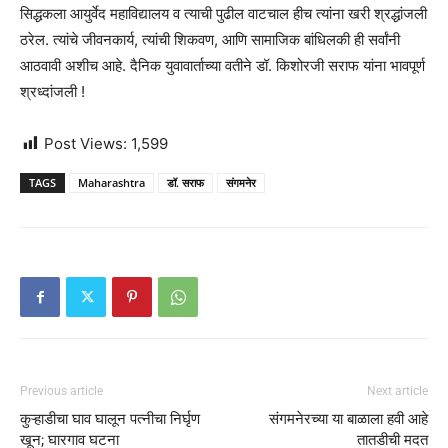
सिद्धकला आयुर्वेद महाविद्यालय व त्याची पुढील वाटचाल हीच त्यांना खरी श्रद्धांजली
ठरेल. त्यांचे जीवनकार्य, त्यांची शिकवण, आणि सामाजिक बांधिलकी ही सर्वांनी
आठवावी अशीच आहे. दैनिक युवावार्ताच्या वतीने डॉ. किशोरजी सराफ यांना भावपूर्ण
श्रध्दांजली !
Post Views:
1,599
TAGS
Maharashtra
डॉ. सराफ
संगमनेर
Previous article
Next article
कुऱ्हाडीचा घाव घालून पत्नीचा निर्घृण
संगमनेरच्या या बाळाला हवी आहे
खून; घारगाव घटना
तातडीची मदत