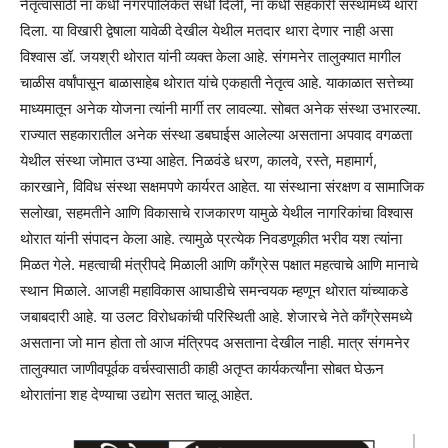
नेतृत्वासाठी ना कधी नगरपालिकेत संधी दिली, ना कधी सहकारी संस्थांमध्ये थारा
दिला. या विखारी द्वेषाला यावेळी देखील येथील मतदार थारा देणार नाही असा
विश्‍वास डॉ. जयश्री थोरात यांनी व्यक्त केला आहे. संगमनेर तालुक्यात मागील
चाळीस वर्षांपासून बाळासाहेब थोरात यांचे एकहाती नेतृत्व आहे. याकाळात सत्तेच्या
माध्यमातून अनेक योजना त्यांनी मार्गी तर लावल्या. सोबत अनेक संस्था उभारल्या.
राज्यात सहकारातील अनेक संस्था डबघाईस आलेल्या असताना अपवाद वगळता
येथील संस्था जोमात उभ्या आहेत. निळवंडे धरण, कालवे, रस्ते, महामार्ग,
कारखाने, विविध संस्था सक्षमपणे कार्यरत आहेत. या संस्थाना संरक्षण व सामाजिक
सलोखा, सहमतीने आणि विकासाचे राजकारण यामुळे येथील नागरिकांचा विश्‍वास
थोरात यांनी संपादन केला आहे. त्यामुळे प्रत्येक निवडणूकीत भरीव यश त्यांना
मिळत गेले. महत्वाची मंत्रीपदे मिळाली आणि काँग्रेस पक्षात महत्वाचे आणि मानाचे
स्थान मिळाले. आजही महाविकास आघाडीचे समन्वयक म्हणून थोरात यांच्याकडे
जबाबदारी आहे. या उलट विरोधकांची परिस्थिती आहे. शेजारचे नेते काँग्रेसमध्ये
असताना जो मान होता तो आज मंत्रिपद असताना देखील नाही. मात्र संगमनेर
तालुक्यात जाणीवपूर्वक वर्चस्वासाठी काही अतृप्त कार्यकर्त्यांना सोबत घेऊन
थोरातांना शह देण्याचा उद्योग सतत चालू आहेत.