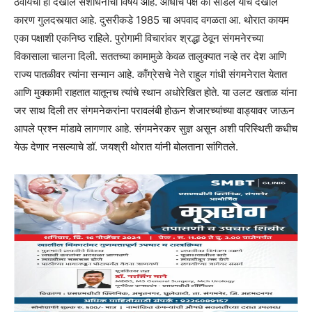
ठेवायचा हा देखील संशोधनाचा विषय आहे. आधीचे पक्ष का सोडले याचे देखील
कारण गुलदस्त्यात आहे. दुसरीकडे 1985 चा अपवाद वगळता आ. थोरात कायम
एका पक्षाशी एकनिष्ठ राहिले. पुरोगामी विचारांवर श्रद्धा ठेवून संगमनेरच्या
विकासाला चालना दिली. सततच्या कामामुळे केवळ तालुक्यात नव्हे तर देश आणि
राज्य पातळीवर त्यांना सन्मान आहे. काँग्रेसचे नेते राहुल गांधी संगमनेरात येतात
आणि मुक्कामी राहतात यातूनच त्यांचे स्थान अधोरेखित होते. या उलट खताळ यांना
जर साथ दिली तर संगमनेकरांना परावलंबी होऊन शेजारच्यांच्या वाड्यावर जाऊन
आपले प्रश्‍न मांडावे लागणार आहे. संगमनेरकर सुज्ञ असून अशी परिस्थिती कधीच
येऊ देणार नसल्याचे डॉ. जयश्री थोरात यांनी बोलताना सांगितले.