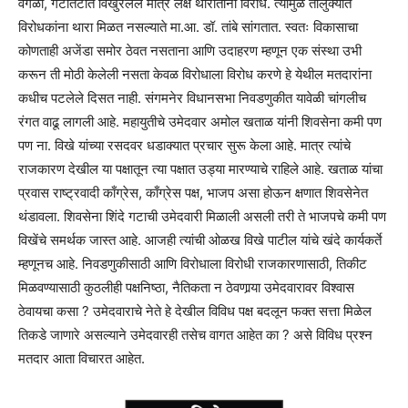
वेगळा, गटातटात विखुरलेले मात्र लक्ष थोरातांना विरोध. त्यामुळे तालुक्यात
विरोधकांना थारा मिळत नसल्याते मा.आ. डॉ. तांबे सांगतात. स्वतः विकासाचा
कोणताही अजेंडा समोर ठेवत नसताना आणि उदाहरण म्हणून एक संस्था उभी
करून ती मोठी केलेली नसता केवळ विरोधाला विरोध करणे हे येथील मतदारांना
कधीच पटलेले दिसत नाही. संगमनेर विधानसभा निवडणुकीत यावेळी चांगलीच
रंगत वाढू लागली आहे. महायुतीचे उमेदवार अमोल खताळ यांनी शिवसेना कमी पण
पण ना. विखे यांच्या रसदवर धडाक्यात प्रचार सुरू केला आहे. मात्र त्यांचे
राजकारण देखील या पक्षातून त्या पक्षात उड्या मारण्याचे राहिले आहे. खताळ यांचा
प्रवास राष्ट्रवादी काँग्रेस, काँग्रेस पक्ष, भाजप असा होऊन क्षणात शिवसेनेत
थंडावला. शिवसेना शिंदे गटाची उमेदवारी मिळाली असली तरी ते भाजपचे कमी पण
विखेंचे समर्थक जास्त आहे. आजही त्यांची ओळख विखे पाटील यांचे खंदे कार्यकर्ते
म्हणूनच आहे. निवडणुकीसाठी आणि विरोधाला विरोधी राजकारणासाठी, तिकीट
मिळवण्यासाठी कुठलीही पक्षनिष्ठा, नैतिकता न ठेवणार्‍या उमेदवारावर विश्‍वास
ठेवायचा कसा ? उमेदवाराचे नेते हे देखील विविध पक्ष बदलून फक्त सत्ता मिळेल
तिकडे जाणारे असल्याने उमेदवारही तसेच वागत आहेत का ? असे विविध प्रश्‍न
मतदार आता विचारत आहेत.