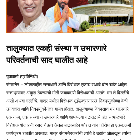
तालुक्यात एकही संस्था न उभारणारे
परिवर्तनाची साद घालीत आहे
युवावार्ता (प्रतिनिधी)
संगमनेर – लोकशाहीत सत्ताधारी आणि विरोधक एकाच रथाचे दोन चाके आहेत.
सत्ताधार्‍यांवर अंकुश ठेवण्याची मोठी जबाबदारी विरोधकांची असते. मग ते दिल्लीचे
असो अथवा गल्लीचे. मात्र येथील विरोधक भूईछत्रासारखे निवडणुकीच्या वेळी
उगवतात आणि निवडणुकीनंतर गायब होतात. तालुक्याच्या विकासात भर घालणारे
एक काम, एक संस्था न उभारणारे आणि आपापल्या गटातटाचे हित सांभाळणारे
विरोधक शेजारची रसद घेऊन केवळ बाळासाहेब थोरात यांना विरोध हा एककलमी
कार्यक्रम राबवीत असतात. मात्र संगमनेरकरांनी त्यांचे हे उद्योग ओळखून त्यांना